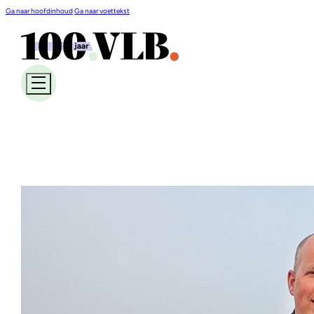
Ga naar hoofdinhoud
Ga naar voettekst