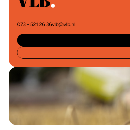
073 - 521 26 36
vlb@vlb.nl