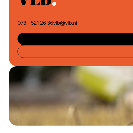
073 - 521 26 36
vlb@vlb.nl