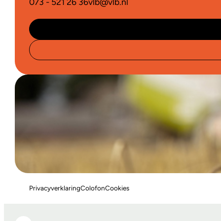
073 - 521 26 36
vlb@vlb.nl
Privacyverklaring
Colofon
Cookies