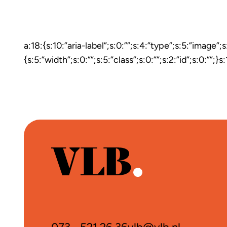
a:18:{s:10:”aria-label”;s:0:””;s:4:”type”;s:5:”image”;s
{s:5:”width”;s:0:””;s:5:”class”;s:0:””;s:2:”id”;s:0:”