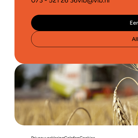
073 - 521 26 36
vlb@vlb.nl
Een
Al