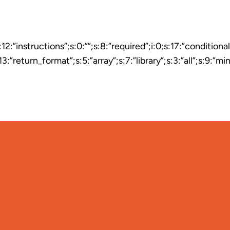
:12:”instructions”;s:0:””;s:8:”required”;i:0;s:17:”conditiona
”;}s:13:”return_format”;s:5:”array”;s:7:”library”;s:3:”all”;