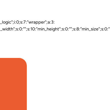
l_logic”;i:0;s:7:”wrapper”;a:3:
s:9:”min_width”;s:0:””;s:10:”min_height”;s:0:””;s:8:”min_siz