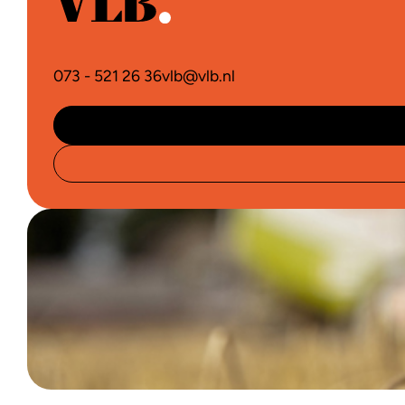
073 - 521 26 36
vlb@vlb.nl