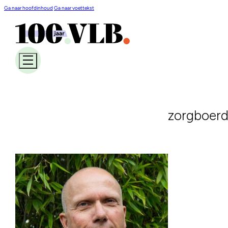
Ga naar hoofdinhoud
Ga naar voettekst
zorgboerd