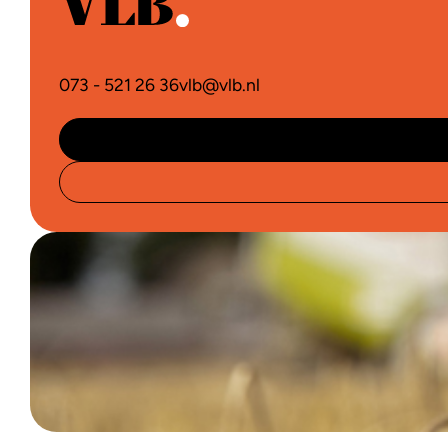
073 - 521 26 36
vlb@vlb.nl