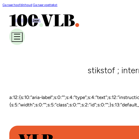
Ga naar hoofdinhoud
Ga naar voettekst
stikstof ; int
a:12:{s:10:”aria-label”;s:0:””;s:4:”type”;s:4:”text”;s:12:”instruct
{s:5:”width”;s:0:””;s:5:”class”;s:0:””;s:2:”id”;s:0:””;}s:13:”defau