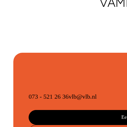
VAMI
073 - 521 26 36
vlb@vlb.nl
Ee