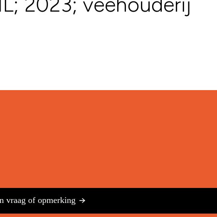
L; 2023; veehouderij
n vraag of opmerking