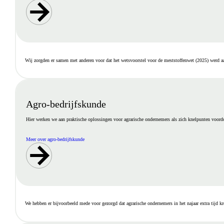
Wij zorgden er samen met anderen voor dat het wetsvoorstel voor de meststoffenwet (2025) werd aan
Agro-bedrijfskunde
Hier werken we aan praktische oplossingen voor agrarische ondernemers als zich knelpunten voordo
Meer over agro-bedrijfskunde
We hebben er bijvoorbeeld mede voor gezorgd dat agrarische ondernemers in het najaar extra tijd kr