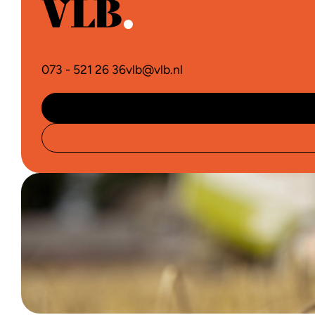
073 - 521 26 36
vlb@vlb.nl