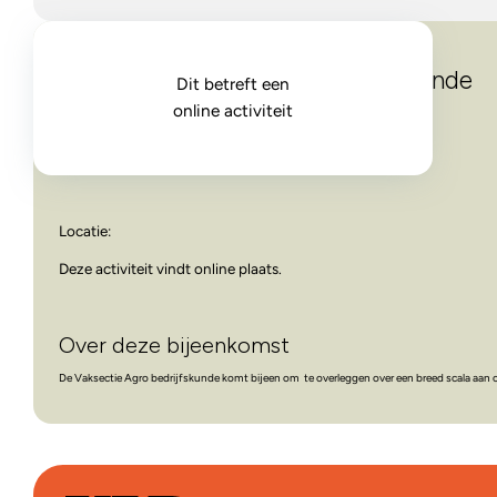
Overleg Vaksectie Agrobedrijfskunde
Dit betreft een
online activiteit
Datum / tijd:
Locatie:
Deze activiteit vindt online plaats.
Over deze bijeenkomst
De Vaksectie Agro bedrijfskunde komt bijeen om te overleggen over een breed scala aan o