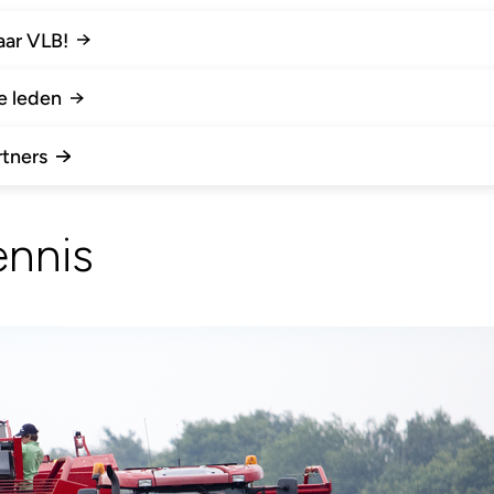
aar VLB!
e leden
rtners
ennis