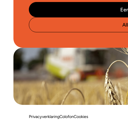
Een
Al
Privacyverklaring
Colofon
Cookies