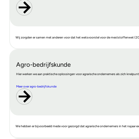
Wij zorgden er samen met anderen voor dat het wetsvoorstel voor de meststoffenwet (2025
Agro-bedrijfskunde
Hier werken we aan praktische oplossingen voor agrarische ondernemers als zich knelpunte
Meer over agro-bedrijfskunde
We hebben er bijvoorbeeld mede voor gezorgd dat agrarische ondernemers in het najaar extr