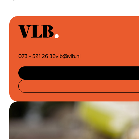
073 - 521 26 36
vlb@vlb.nl