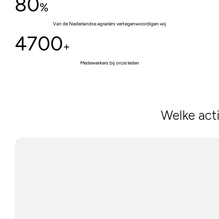
80
%
Van de Nederlandse agrariërs vertegenwoordigen wij
4700
+
Medewerkers bij onze leden
Welke acti