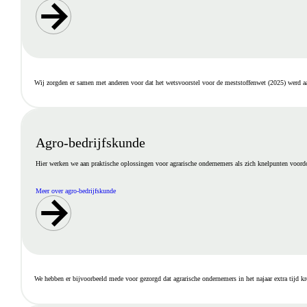
Wij zorgden er samen met anderen voor dat het wetsvoorstel voor de meststoffenwet (2025) werd aan
Agro-bedrijfskunde
Hier werken we aan praktische oplossingen voor agrarische ondernemers als zich knelpunten voordo
Meer over agro-bedrijfskunde
We hebben er bijvoorbeeld mede voor gezorgd dat agrarische ondernemers in het najaar extra tijd kr