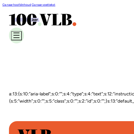
Ga naar hoofdinhoud
Ga naar voettekst
a:13:{s:10:”aria-label”;s:0:””;s:4:”type”;s:4:”text”;s:12:”instruct
{s:5:”width”;s:0:””;s:5:”class”;s:0:””;s:2:”id”;s:0:””;}s:13:”def