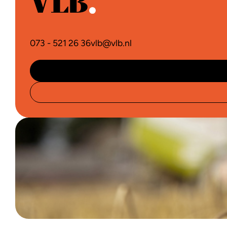
073 - 521 26 36
vlb@vlb.nl