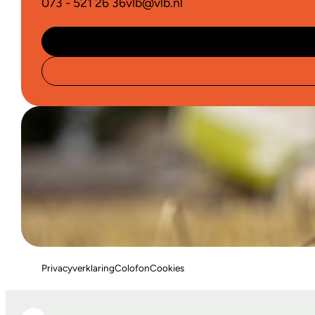
073 - 521 26 36
vlb@vlb.nl
Privacyverklaring
Colofon
Cookies