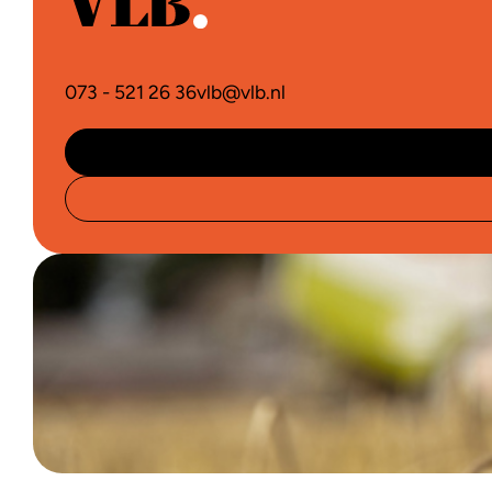
073 - 521 26 36
vlb@vlb.nl