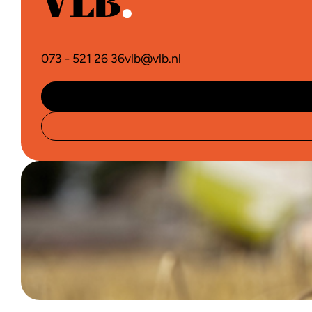
073 - 521 26 36
vlb@vlb.nl