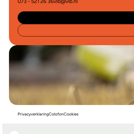
073 - 521 26 36
vlb@vlb.nl
Privacyverklaring
Colofon
Cookies