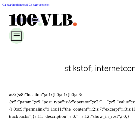
Ga naar hoofdinhoud
Ga naar voettekst
stikstof; internetco
a:8:{s:8:”location”;a:1:{i:0;a:1:{i:0;a:3:
{s:5:”param”;s:9:”post_type”;s:8:”operator”;s:2:”==”;s:5:”value”;s
{i:0;s:9:”permalink”;i:1;s:11:”the_content”;i:2;s:7:”excerpt”;i:3;s:
trackbacks”;}s:11:”description”;s:0:””;s:12:”show_in_rest”;i:0;}