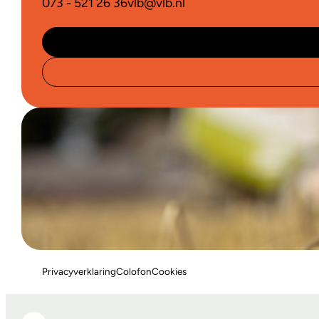
073 - 521 26 36
vlb@vlb.nl
Privacyverklaring
Colofon
Cookies