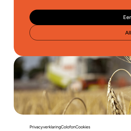
Een
Al
Privacyverklaring
Colofon
Cookies