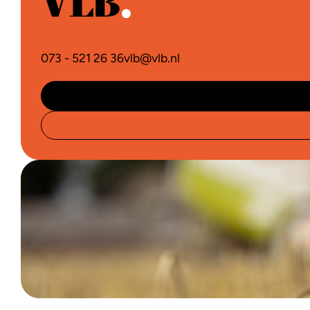
073 - 521 26 36
vlb@vlb.nl