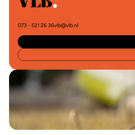
073 - 521 26 36
vlb@vlb.nl