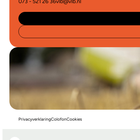
073 - 521 26 36
vlb@vlb.nl
Privacyverklaring
Colofon
Cookies