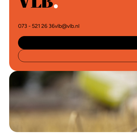
073 - 521 26 36
vlb@vlb.nl