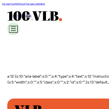
Ga naar hoofdinhoud
Ga naar voettekst
a:12:{s:10:”aria-label”;s:0:””;s:4:”type”;s:4:”text”;s:12:”instruct
{s:5:”width”;s:0:””;s:5:”class”;s:0:””;s:2:”id”;s:0:””;}s:13:”defau