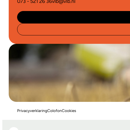
073 - 521 26 36
vlb@vlb.nl
Privacyverklaring
Colofon
Cookies