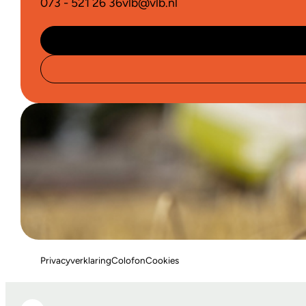
073 - 521 26 36
vlb@vlb.nl
Privacyverklaring
Colofon
Cookies