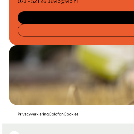
073 - 521 26 36
vlb@vlb.nl
Privacyverklaring
Colofon
Cookies