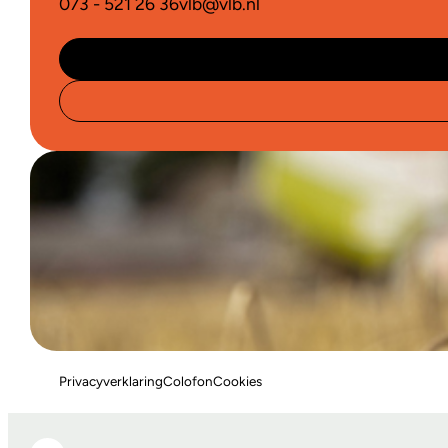
073 - 521 26 36
vlb@vlb.nl
Privacyverklaring
Colofon
Cookies