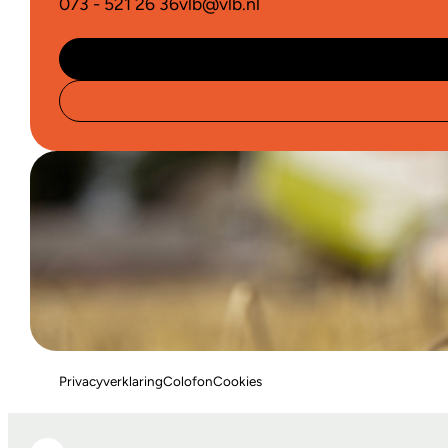
073 - 521 26 36
vlb@vlb.nl
Privacyverklaring
Colofon
Cookies