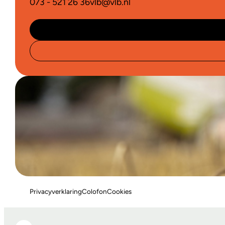
073 - 521 26 36
vlb@vlb.nl
Privacyverklaring
Colofon
Cookies