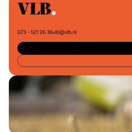
073 - 521 26 36
vlb@vlb.nl