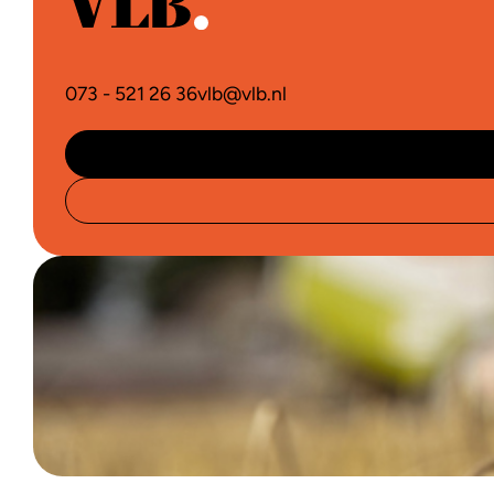
073 - 521 26 36
vlb@vlb.nl