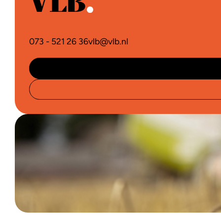
073 - 521 26 36
vlb@vlb.nl