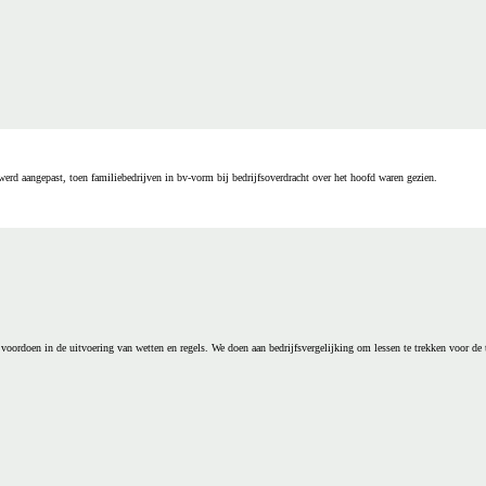
erd aangepast, toen familiebedrijven in bv-vorm bij bedrijfsoverdracht over het hoofd waren gezien.
voordoen in de uitvoering van wetten en regels. We doen aan bedrijfsvergelijking om lessen te trekken voor de