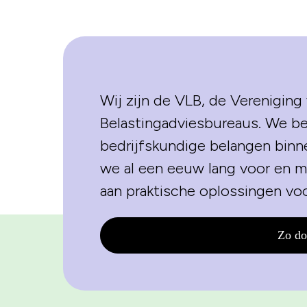
Wij zijn de VLB, de Verenigin
Belastingadviesbureaus. We beh
bedrijfskundige belangen binn
we al een eeuw lang voor en 
aan praktische oplossingen vo
Zo do