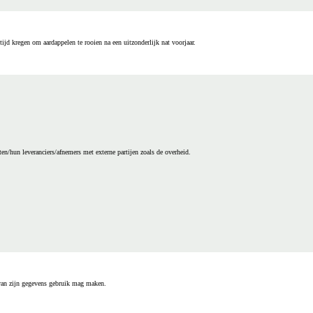
ijd kregen om aardappelen te rooien na een uitzonderlijk nat voorjaar.
en/hun leveranciers/afnemers met externe partijen zoals de overheid.
van zijn gegevens gebruik mag maken.