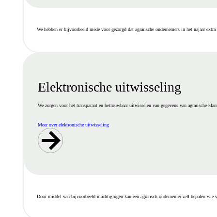
We hebben er bijvoorbeeld mede voor gezorgd dat agrarische ondernemers in het najaar extra t
Elektronische uitwisseling
We zorgen voor het transparant en betrouwbaar uitwisselen van gegevens van agrarische klant
Meer over elektronische uitwisseling
Door middel van bijvoorbeeld machtigingen kan een agrarisch ondernemer zelf bepalen wie 