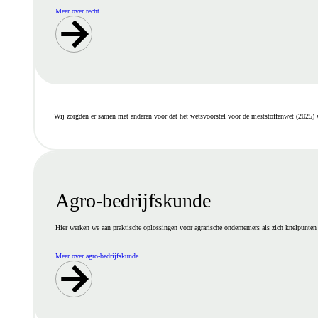
Meer over recht
Wij zorgden er samen met anderen voor dat het wetsvoorstel voor de meststoffenwet (2025) w
Agro-bedrijfskunde
Hier werken we aan praktische oplossingen voor agrarische ondernemers als zich knelpunten 
Meer over agro-bedrijfskunde