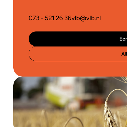
073 - 521 26 36
vlb@vlb.nl
Een
Al