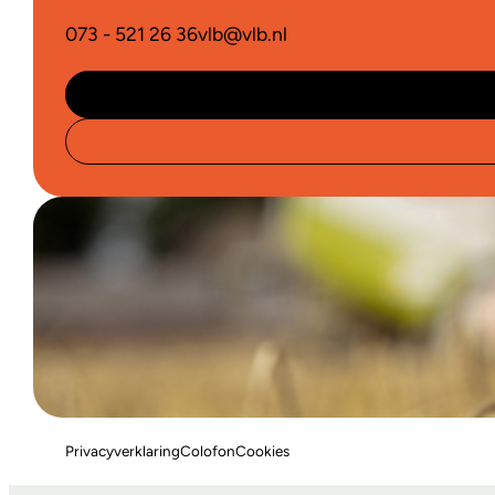
073 - 521 26 36
vlb@vlb.nl
Privacyverklaring
Colofon
Cookies