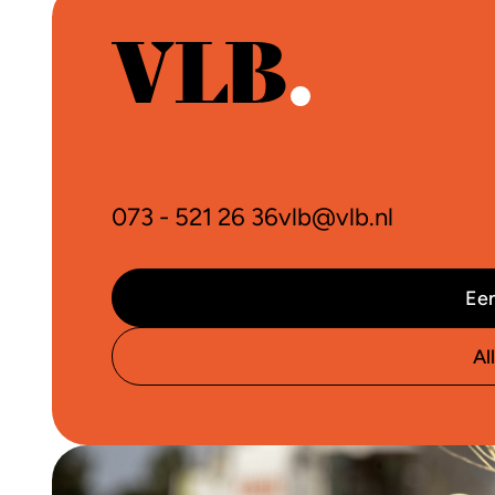
073 - 521 26 36
vlb@vlb.nl
Een
Al