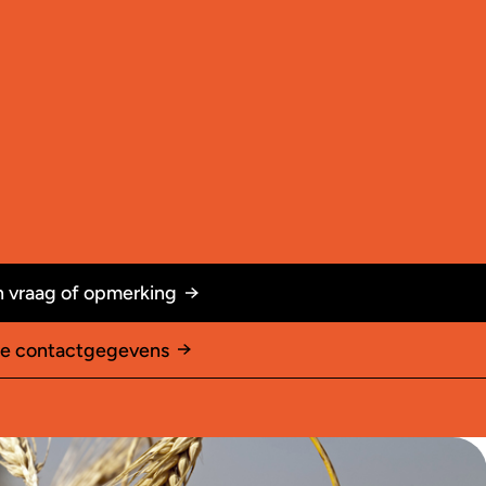
 vraag of opmerking
le contactgegevens