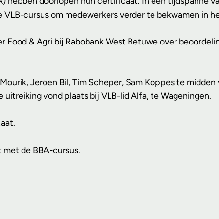
A) hebben doorlopen hun certificaat. In een tijdspanne 
rne VLB-cursus om medewerkers verder te bekwamen in het
r Food & Agri bij Rabobank West Betuwe over beoordelings
Mourik, Jeroen Bil, Tim Scheper, Sam Koppes te midden v
 uitreiking vond plaats bij VLB-lid Alfa, te Wageningen.
aat.
rt met de BBA-cursus.