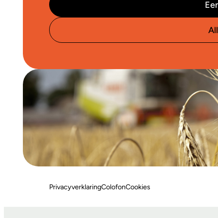
Een
Al
Privacyverklaring
Colofon
Cookies