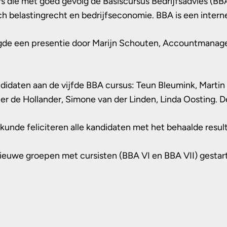
rs die met goed gevolg de Basiscursus Bedrijfsadvies (BB
sch belastingrecht en bedrijfseconomie. BBA is een inte
olgde een presentie door Marijn Schouten, Accountmanage
idaten aan de vijfde BBA cursus: Teun Bleumink, Martin 
per de Hollander, Simone van der Linden, Linda Oosting. De
kunde feliciteren alle kandidaten met het behaalde result
nieuwe groepen met cursisten (BBA VI en BBA VII) gesta