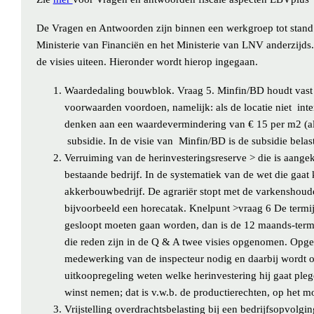
De Vragen en Antwoorden zijn binnen een werkgroep tot stand
Ministerie van Financiën en het Ministerie van LNV anderzijds
de visies uiteen. Hieronder wordt hierop ingegaan.
Waardedaling bouwblok
. Vraag 5. Minfin/BD houdt vast
voorwaarden voordoen, namelijk: als de locatie niet int
denken aan een waardevermindering van € 15 per m2 (als
subsidie. In de visie van Minfin/BD is de subsidie bela
Verruiming van de herinvesteringsreserve
> die is aangek
bestaande bedrijf. In de systematiek van de wet die gaa
akkerbouwbedrijf. De agrariër stopt met de varkenshoude
bijvoorbeeld een horecatak.
Knelpunt
>vraag 6 De termij
gesloopt moeten gaan worden, dan is de 12 maands-termi
die reden zijn in de Q & A twee visies opgenomen. Opge
medewerking van de inspecteur nodig en daarbij wordt o
uitkoopregeling weten welke herinvestering hij gaat ple
winst nemen; dat is v.w.b. de productierechten, op het 
Vrijstelling overdrachtsbelasting bij een bedrijfsopvolgin