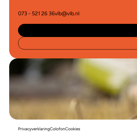
073 - 521 26 36
vlb@vlb.nl
Privacyverklaring
Colofon
Cookies