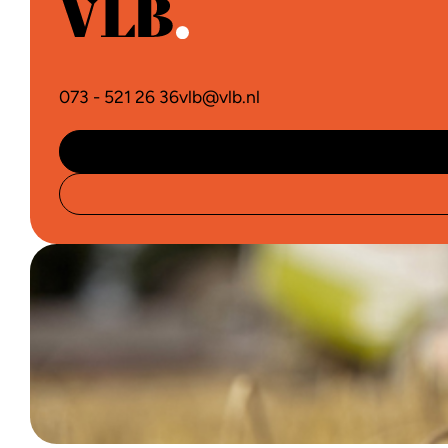
073 - 521 26 36
vlb@vlb.nl