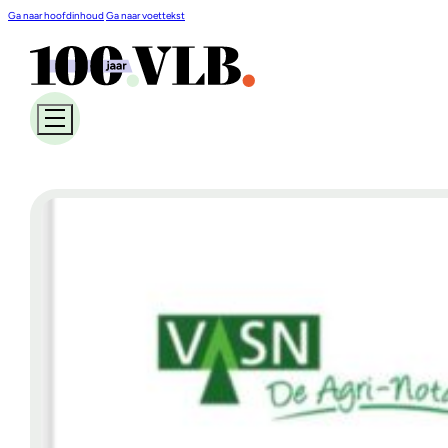
Ga naar hoofdinhoud
Ga naar voettekst