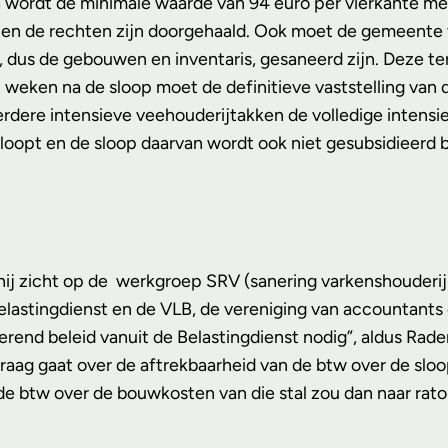
na wordt de minimale waarde van 94 euro per vierkante m
n en de rechten zijn doorgehaald. Ook moet de gemeente
, dus de gebouwen en inventaris, gesaneerd zijn. Deze te
 weken na de sloop moet de definitieve vaststelling van
dere intensieve veehouderijtakken de volledige intensi
opt en de sloop daarvan wordt ook niet gesubsidieerd bi
hij zicht op de werkgroep SRV (sanering varkenshouderij
lastingdienst en de VLB, de vereniging van accountants e
kerend beleid vanuit de Belastingdienst nodig”, aldus Ra
raag gaat over de aftrekbaarheid van de btw over de sloo
rde btw over de bouwkosten van die stal zou dan naar ra