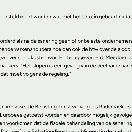
 gesteld moet worden wat met het terrein gebeurt nadat 
vorderd als na de sanering geen of onbelaste ondernemer
nemende varkenshouders hoe dan ook de btw over de sloop
on btw over sloopkosten worden teruggevorderd. Meedoen a
demaekers. “Het slopen is een gevolg van de deelname aan
dat moet volgens de regeling.”
en impasse. De Belastingdienst wil volgens Rademaekers
 Europees getoetst worden en daardoor mogelijk gevolge
llen voorkomen dat de fiscale behandeling van de sanerin
. Dat heeft de Belastingdienst gepubliceerd in de toelicht