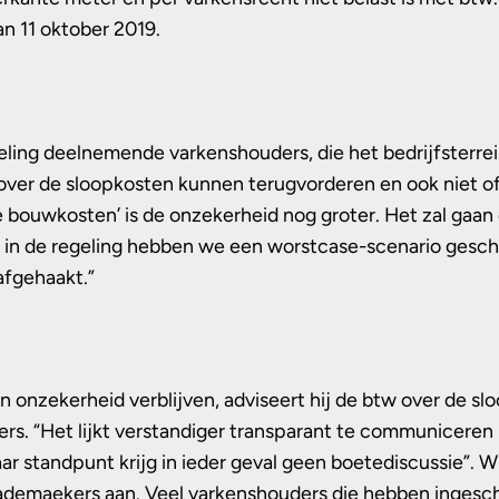
n 11 oktober 2019.
egeling deelnemende varkenshouders, die het bedrijfsterr
 btw over de sloopkosten kunnen terugvorderen en ook nie
 bouwkosten’ is de onzekerheid nog groter. Het zal gaan 
in de regeling hebben we een worstcase-scenario geschet
afgehaakt.”
onzekerheid verblijven, adviseert hij de btw over de sloo
ers. “Het lijkt verstandiger transparant te communicer
 standpunt krijg in ieder geval geen boetediscussie”. Wil
t Rademaekers aan. Veel varkenshouders die hebben inges