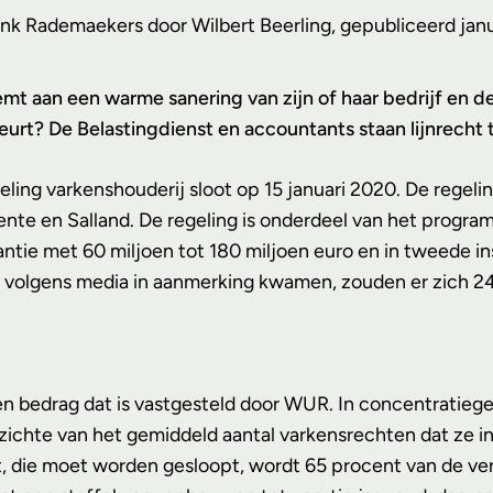
ank Rademaekers door Wilbert Beerling, gepubliceerd jan
emt aan een warme sanering van zijn of haar bedrijf en de
urt? De Belastingdienst en accountants staan lijnrecht 
geling varkenshouderij sloot op 15 januari 2020. De rege
nte en Salland. De regeling is onderdeel van het progra
stantie met 60 miljoen tot 180 miljoen euro en in tweede
 volgens media in aanmerking kwamen, zouden er zich 24
en bedrag dat is vastgesteld door WUR. In concentratiege
zichte van het gemiddeld aantal varkensrechten dat ze i
, die moet worden gesloopt, wordt 65 procent van de ver