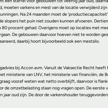
t een staffel voor gebouwen tot veertig jaar oud, daar
, moeten varkens en mest van de locatie verwijderd zij
rgunningen. Na 24 maanden moet de ‘productiecapaciteit’
e slopers het puin niet zouden kunnen afvoeren. Dertien
n 80 procent gehad. Overigens moet op locaties met meer
rgaan. De gebouwen daarvoor hoeven niet te worden geslo
aneerd, daarbij hoort bijvoorbeeld ook een mestsilo.
ngadvies bij Accon avm. Vanuit de Vaksectie Recht heeft 
ministerie van LNV, het ministerie van financiën, de Be
raag vooraf weten wat netto overblijft, daarvoor is flan
oor de omzetbelasting staan nog vragen open. De eerste v
en jaar oud zijn. De door de varkenshouder teruggevorde