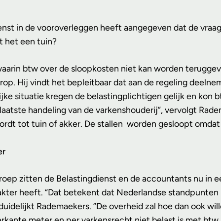
enst in de vooroverleggen heeft aangegeven dat de vraag
t het een tuin?
 waarin btw over de sloopkosten niet kan worden terugge
rop. Hij vindt het bepleitbaar dat aan de regeling deel
ijke situatie kregen de belastingplichtigen gelijk en k
e laatste handeling van de varkenshouderij”, vervolgt Ra
rdt tot tuin of akker. De stallen worden gesloopt omdat 
er
ep zitten de Belastingdienst en de accountants nu in e
akter heeft. “Dat betekent dat Nederlandse standpunten
duidelijkt Rademaekers. “De overheid zal hoe dan ook wi
ierkante meter en per varkensrecht niet belast is met btw