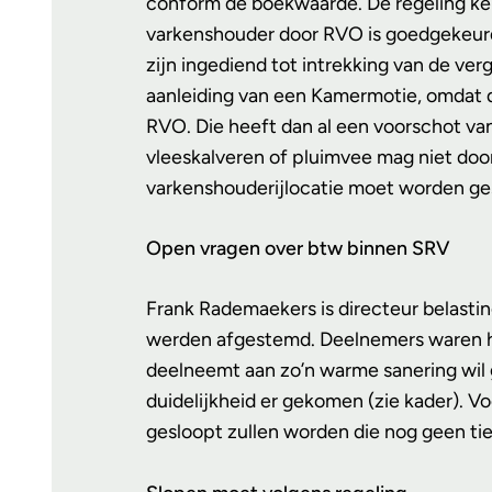
conform de boekwaarde. De regeling ken
varkenshouder door RVO is goedgekeurd
zijn ingediend tot intrekking van de ve
aanleiding van een Kamermotie, omdat d
RVO. Die heeft dan al een voorschot va
vleeskalveren of pluimvee mag niet doo
varkenshouderijlocatie moet worden ges
Open vragen over btw binnen SRV
Frank Rademaekers is directeur belasti
werden afgestemd. Deelnemers waren het 
deelneemt aan zo’n warme sanering wil g
duidelijkheid er gekomen (zie kader). V
gesloopt zullen worden die nog geen ti