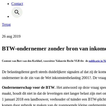
Contact
Terug
26 aug 2019
BTW-ondernemer zonder bron van inkom
Content van Bert van den Kerkhof, voorzitter Vaksectie Recht VLB tbv de
publicatie in 
De belastingdienst geeft steeds duidelijkere signalen af dat zij de ko
ondernemer in de zin van de Wet inkomstenbelasting 2001?. De vraag 
Ondernemerschap voor de BTW
. Het antwoord op deze vraag spee
maakt, houdt dit niet in dat de leveringen niet langer belast zijn m
1 januari 2018 een landbouwer, veehouder of tuinder een BTW-plichtig
komen door gebruik te maken van de zogenoemde kleine ondernemin