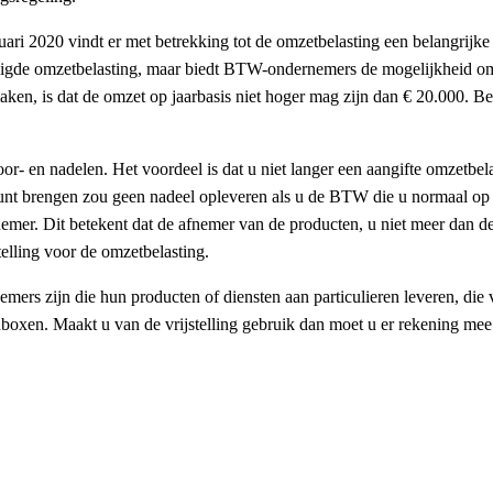
ri 2020 vindt er met betrekking tot de omzetbelasting een belangrijke
ldigde omzetbelasting, maar biedt BTW-ondernemers de mogelijkheid om e
ken, is dat de omzet op jaarbasis niet hoger mag zijn dan € 20.000. B
 voor- en nadelen. Het voordeel is dat u niet langer een aangifte omzetbe
 kunt brengen zou geen nadeel opleveren als u de BTW die u normaal op d
. Dit betekent dat de afnemer van de producten, u niet meer dan de net
elling voor de omzetbelasting.
rs zijn die hun producten of diensten aan particulieren leveren, die va
nboxen. Maakt u van de vrijstelling gebruik dan moet u er rekening m