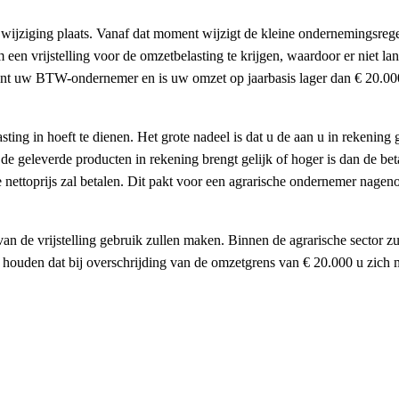
 wijziging plaats. Vanaf dat moment wijzigt de kleine ondernemingsreg
en vrijstelling voor de omzetbelasting te krijgen, waardoor er niet la
ent uw BTW-ondernemer en is uw omzet op jaarbasis lager dan € 20.000 
lasting in hoeft te dienen. Het grote nadeel is dat u de aan u in rekeni
e geleverde producten in rekening brengt gelijk of hoger is dan de bet
toprijs zal betalen. Dit pakt voor een agrarische ondernemer nagenoeg 
n de vrijstelling gebruik zullen maken. Binnen de agrarische sector zul
ee houden dat bij overschrijding van de omzetgrens van € 20.000 u zi