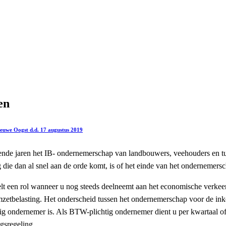
en
Nieuwe Oogst d.d. 17 augustus 2019
mende jaren het IB- ondernemerschap van landbouwers, veehouders en tuin
die dan al snel aan de orde komt, is of het einde van het ondernemers
lt een rol wanneer u nog steeds deelneemt aan het economische verkeer
et omzetbelasting. Het onderscheid tussen het ondernemerschap voor de
 ondernemer is. Als BTW-plichtig ondernemer dient u per kwartaal of o
gsregeling.