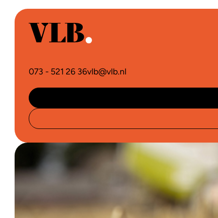
073 - 521 26 36
vlb@vlb.nl