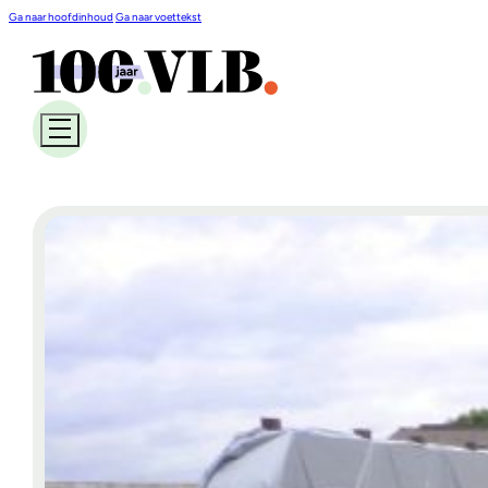
Ga naar hoofdinhoud
Ga naar voettekst