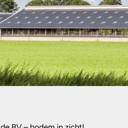
 de BV – bodem in zicht!