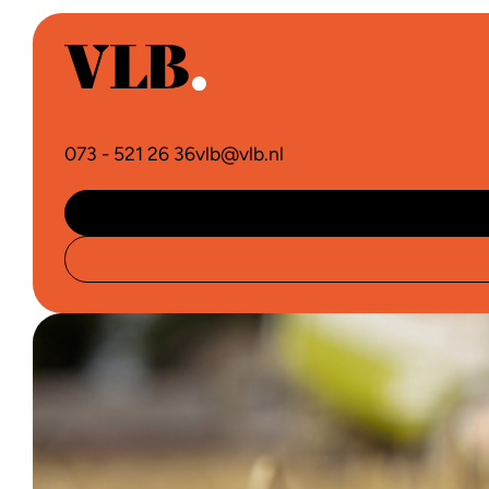
073 - 521 26 36
vlb@vlb.nl