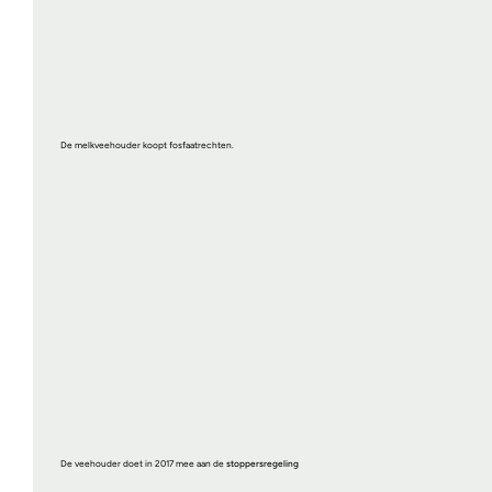
De melkveehouder koopt fosfaatrechten.
De veehouder doet in 2017 mee aan de
stoppersregeling