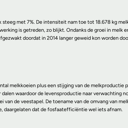
teeg met 7%. De intensiteit nam toe tot 18.678 kg melk p
ing is getreden, zo blijkt. Ondanks de groei in melk en 
afgezwakt doordat in 2014 langer geweid kon worden door 
tal melkkoeien plus een stijging van de melkproductie p
r dalen waardoor de levensproductie naar verwachting nog
roei van de veestapel. De toename van de omvang van mel
, daargelaten dat de fosfaatefficiëntie wel iets afnam.