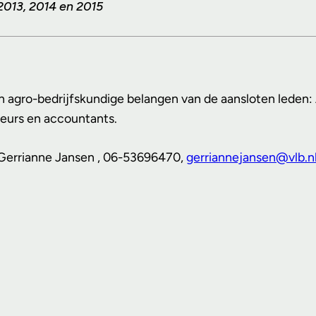
013, 2014 en 2015
 en agro-bedrijfskundige belangen van de aansloten led
seurs en accountants.
 Gerrianne Jansen , 06-53696470,
gerriannejansen@vlb.n