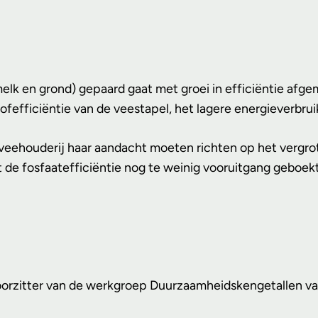
(melk en grond) gepaard gaat met groei in efficiëntie af
ofefficiëntie van de veestapel, het lagere energieverbrui
veehouderij haar aandacht moeten richten op het vergrote
ft de fosfaatefficiëntie nog te weinig vooruitgang geboekt
 voorzitter van de werkgroep Duurzaamheidskengetallen va