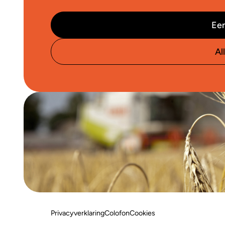
Een
Al
Privacyverklaring
Colofon
Cookies